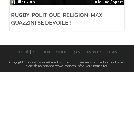
3 juillet 2018
À la une / Sport
RUGBY, POLITIQUE, RELIGION, MAX
GUAZZINI SE DÉVOILE !
Accueil
Faire un don
Contact
Qui sommes-nous ?
Cookies
Copyright 2023 - www.ParisVox.info - Tous droits réservés sauf mention contraire -
Merci de mentionner www.parisvox.info si vous nous citez.