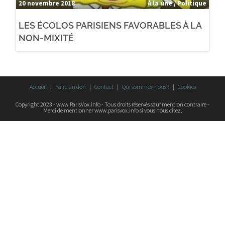
20 novembre 2018
À la une / Politique
LES ÉCOLOS PARISIENS FAVORABLES À LA
NON-MIXITÉ
Accueil
Faire un don
Contact
Qui sommes-nous ?
Cookies
Copyright 2023 - www.ParisVox.info - Tous droits réservés sauf mention contraire -
Merci de mentionner www.parisvox.info si vous nous citez.