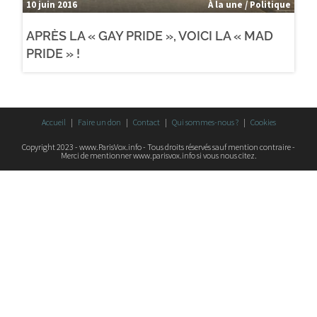
10 juin 2016
À la une / Politique
APRÈS LA « GAY PRIDE », VOICI LA « MAD
PRIDE » !
Accueil
Faire un don
Contact
Qui sommes-nous ?
Cookies
Copyright 2023 - www.ParisVox.info - Tous droits réservés sauf mention contraire -
Merci de mentionner www.parisvox.info si vous nous citez.