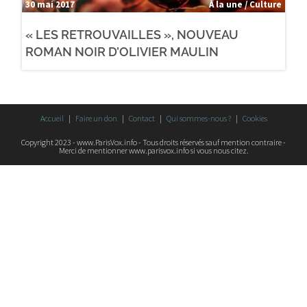
30 mai 2017
À la une / Culture
« LES RETROUVAILLES », NOUVEAU
ROMAN NOIR D’OLIVIER MAULIN
Accueil
Faire un don
Contact
Qui sommes-nous ?
Cookies
Copyright 2023 - www.ParisVox.info - Tous droits réservés sauf mention contraire -
Merci de mentionner www.parisvox.info si vous nous citez.