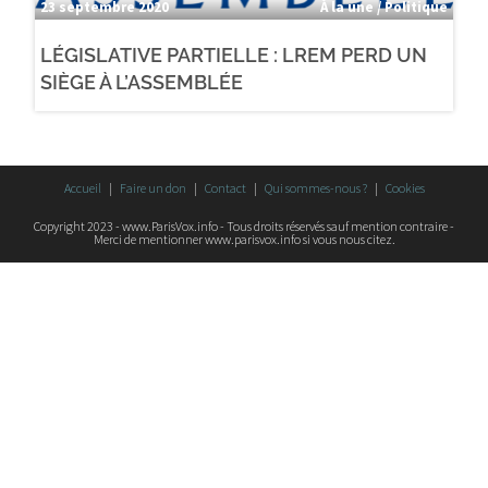
23 septembre 2020
À la une / Politique
LÉGISLATIVE PARTIELLE : LREM PERD UN
SIÈGE À L’ASSEMBLÉE
Accueil
Faire un don
Contact
Qui sommes-nous ?
Cookies
Copyright 2023 - www.ParisVox.info - Tous droits réservés sauf mention contraire -
Merci de mentionner www.parisvox.info si vous nous citez.