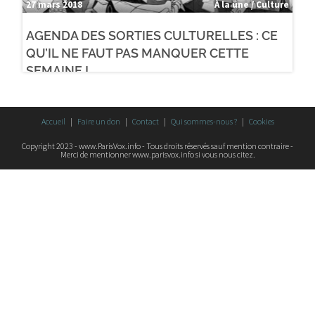
27 mars 2018
À la une / Culture
AGENDA DES SORTIES CULTURELLES : CE
QU’IL NE FAUT PAS MANQUER CETTE
SEMAINE !
Accueil
Faire un don
Contact
Qui sommes-nous ?
Cookies
Copyright 2023 - www.ParisVox.info - Tous droits réservés sauf mention contraire -
Merci de mentionner www.parisvox.info si vous nous citez.