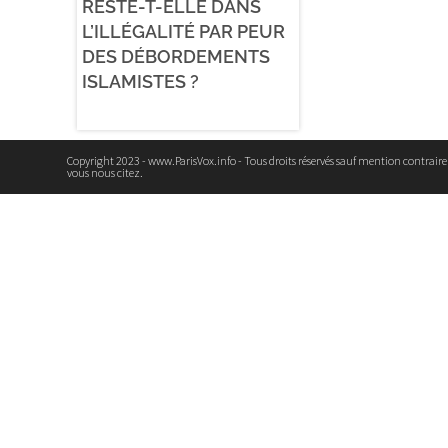
RESTE-T-ELLE DANS
L’ILLÉGALITÉ PAR PEUR
DES DÉBORDEMENTS
ISLAMISTES ?
Copyright 2023 - www.ParisVox.info - Tous droits réservés sauf mention contrair
vous nous citez.