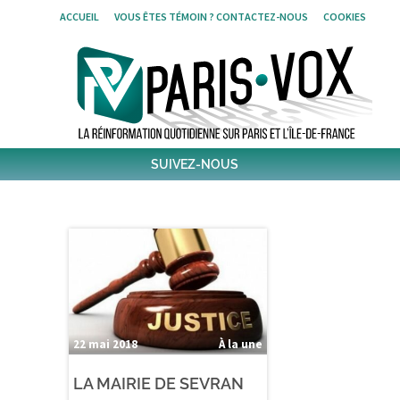
Skip
ACCUEIL
VOUS ÊTES TÉMOIN ? CONTACTEZ-NOUS
COOKIES
to
content
SUIVEZ-NOUS
1,421
Followers
Twitter
6,244
Post
Post
22 mai 2018
À la une
LA MAIRIE DE SEVRAN