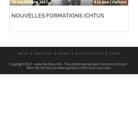
20 septembre 2017
À la une / Culture
NOUVELLES FORMATIONS ICHTUS
Accueil
Faire un don
Contact
Qui sommes-nous ?
Cookies
Copyright 2023 - www.ParisVox.info - Tous droits réservés sauf mention contraire -
Merci de mentionner www.parisvox.info si vous nous citez.