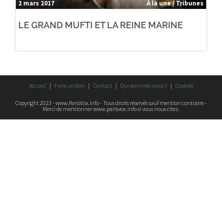
2 mars 2017
À la une / Tribunes
LE GRAND MUFTI ET LA REINE MARINE
Accueil
Faire un don
Contact
Qui sommes-nous ?
Cookies
Copyright 2023 - www.ParisVox.info - Tous droits réservés sauf mention contraire -
Merci de mentionner www.parisvox.info si vous nous citez.