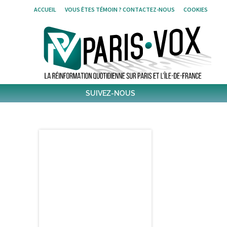
Skip
ACCUEIL
VOUS ÊTES TÉMOIN ? CONTACTEZ-NOUS
COOKIES
to
content
SUIVEZ-NOUS
1,439
Followers
Twitter
6,310
Post
Post