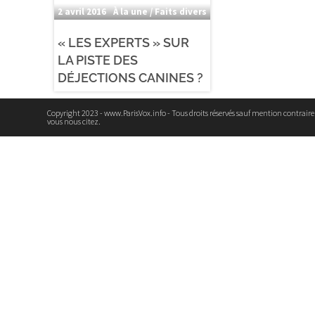
2 avril 2016
À la une / Faits divers
« LES EXPERTS » SUR
LA PISTE DES
DÉJECTIONS CANINES ?
Copyright 2023 - www.ParisVox.info - Tous droits réservés sauf mention contrair
vous nous citez.