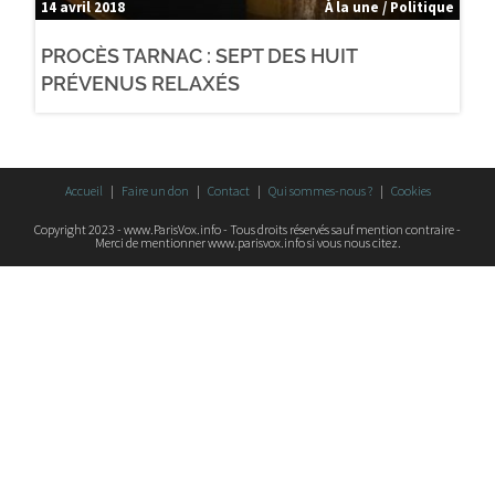
14 avril 2018
À la une / Politique
PROCÈS TARNAC : SEPT DES HUIT
PRÉVENUS RELAXÉS
Accueil
Faire un don
Contact
Qui sommes-nous ?
Cookies
Copyright 2023 - www.ParisVox.info - Tous droits réservés sauf mention contraire -
Merci de mentionner www.parisvox.info si vous nous citez.