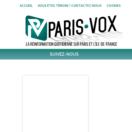
Skip
ACCUEIL
VOUS ÊTES TÉMOIN ? CONTACTEZ-NOUS
COOKIES
to
content
SUIVEZ-NOUS
1796
Followers
Twitter
6,380
Post
Post