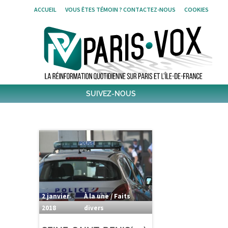
Skip
ACCUEIL
VOUS ÊTES TÉMOIN ? CONTACTEZ-NOUS
COOKIES
to
content
SUIVEZ-NOUS
1,439
Followers
Twitter
6,313
Post
Post
2 janvier
À la une / Faits
2018
divers