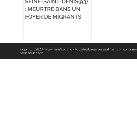
SEINE-SAINT-DENIS(93)
: MEURTRE DANS UN
FOYER DE MIGRANTS
Copyright 2023 - www.ParisVox.info - Tous droits réservés sauf mention contrair
vous nous citez.