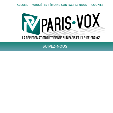
Skip
ACCUEIL
VOUS ÊTES TÉMOIN ? CONTACTEZ-NOUS
COOKIES
to
content
SUIVEZ-NOUS
1,438
Followers
Twitter
6,301
Post
Post