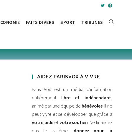
ÉCONOMIE
FAITS DIVERS
SPORT
TRIBUNES
AIDEZ PARISVOX À VIVRE
Paris Vox est un média d'information
entièrement
libre et indépendant
,
animé par une équipe de
bénévoles
. Il ne
peut vivre et se développer que grâce à
votre aide
et
votre soutien
. Ne financez
pas le système,
donnez pour la