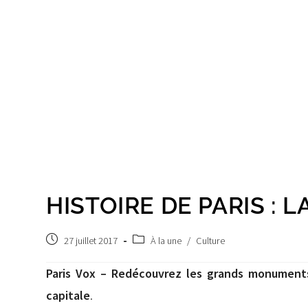
HISTOIRE DE PARIS : 
Post
Post
27 juillet 2017
À la une
/
Culture
published:
category:
Paris Vox – Redécouvrez les grands monuments d
capitale
.