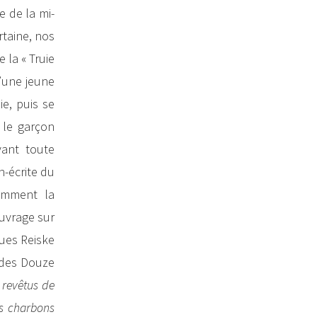
e de la mi-
rtaine, nos
 la « Truie
d’une jeune
ie, puis se
, le garçon
vant toute
n-écrite du
tamment la
ouvrage sur
ues Reiske
 des Douze
t revêtus de
es charbons