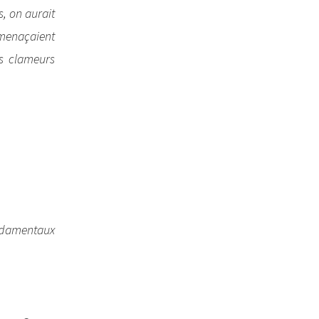
s, on aurait
 menaçaient
es clameurs
ondamentaux