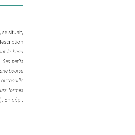
se situait,
description
sant le beau
 Ses petits
 une bourse
; quenouille
eurs formes
). En dépit