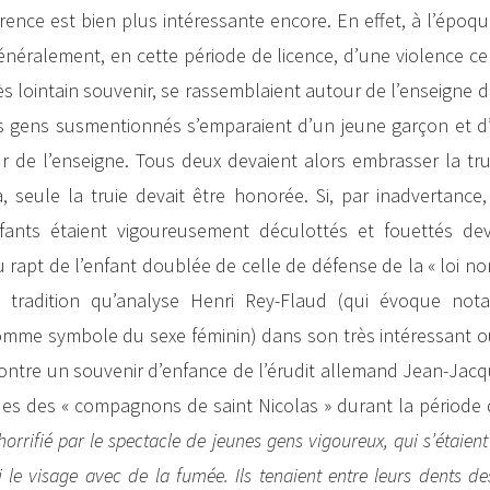
rence est bien plus intéressante encore. En effet, à l’époqu
énéralement, en cette période de licence, d’une violence ce
s lointain souvenir, se rassemblaient autour de l’enseigne de
jeunes gens susmentionnés s’emparaient d’un jeune garçon et 
eur de l’enseigne. Tous deux devaient alors embrasser la tru
, seule la truie devait être honorée. Si, par inadvertance
nfants étaient vigoureusement déculottés et fouettés de
u rapt de l’enfant doublée de celle de défense de la « loi no
s, tradition qu’analyse Henri Rey-Flaud (qui évoque no
 comme symbole du sexe féminin) dans son très intéressant 
ontre un souvenir d’enfance de l’érudit allemand Jean-Jacq
ues des « compagnons de saint Nicolas » durant la période
et horrifié par le spectacle de jeunes gens vigoureux, qui s’étaien
i le visage avec de la fumée. Ils tenaient entre leurs dents d