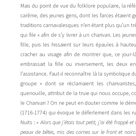
Mais du point de vue du folklore populaire, la réfé
carême, des jeunes gens, dont les farces étaient g
traditions carnavalesques n’en étant plus qu’un trè
qui file » afin de s’y livrer à un charivari. Les 
fille, puis les hissaient sur leurs épaules à haut
cracher au visage afin de montrer que, ce jour-là
embrassait la fille ou inversement, les deux e
l’assistance. Faut-il reconnaître là la symbolique d
groupe » dont se réclamaient les charivariste
quenouille, attribut de la truie qui nous occupe,
le Charivari ? On ne peut en douter comme le dém
(1716-1774) qui évoque le déferlement dans les r
Nuits :
« Alors que j’étais tout petit, j’ai été frappé 
peaux de bêtes, mis des cornes sur le front et noirc