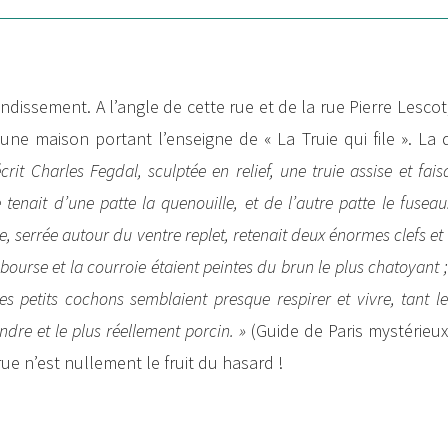
ndissement. A l’angle de cette rue et de la rue Pierre Lescot, 
ne maison portant l’enseigne de « La Truie qui file ». La 
crit Charles Fegdal, sculptée en relief, une truie assise et fai
enait d’une patte la quenouille, et de l’autre patte le fuseau.
, serrée autour du ventre replet, retenait deux énormes clefs et
a bourse et la courroie étaient peintes du brun le plus chatoyant 
 ses petits cochons semblaient presque respirer et vivre, tant l
ndre et le plus réellement porcin. »
(Guide de Paris mystérieux
rue n’est nullement le fruit du hasard !