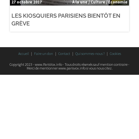
27 octobre 2017
À la une / Culture / Économie
LES KIOSQUIERS PARISIENS BIENTÔT EN
GRÈVE
Accueil
Faire un don
Contact
Qui sommes-nous ?
Cookies
Copyright 2023 - www.ParisVox.info - Tous droits réservés sauf mention contraire -
Merci de mentionner www.parisvox.info si vous nous citez.