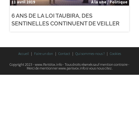
11 avril 2019
À la une / Politique
6 ANS DE LA LOI TAUBIRA, DES
SENTINELLES CONTINUENT DE VEILLER
Accueil
Faire un don
Contact
Qui sommes-nous ?
Cookies
Copyright 2023 - www.ParisVox.info - Tous droits réservés sauf mention contraire -
Merci de mentionner www.parisvox.info si vous nous citez.