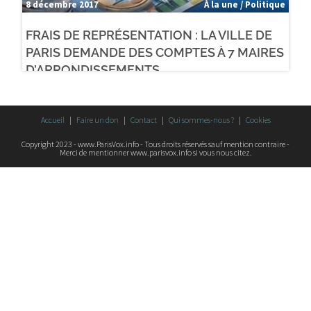
8 décembre 2017
À la une / Politique
FRAIS DE REPRÉSENTATION : LA VILLE DE
PARIS DEMANDE DES COMPTES À 7 MAIRES
D’ARRONDISSEMENTS
Accueil
Faire un don
Contact
Qui sommes-nous ?
Cookies
Copyright 2023 - www.ParisVox.info - Tous droits réservés sauf mention contraire -
Merci de mentionner www.parisvox.info si vous nous citez.