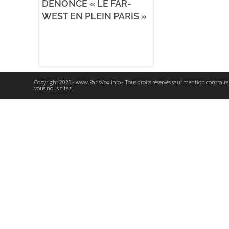
DÉNONCE « LE FAR-
WEST EN PLEIN PARIS »
Copyright 2023 - www.ParisVox.info - Tous droits réservés sauf mention contrair
vous nous citez.