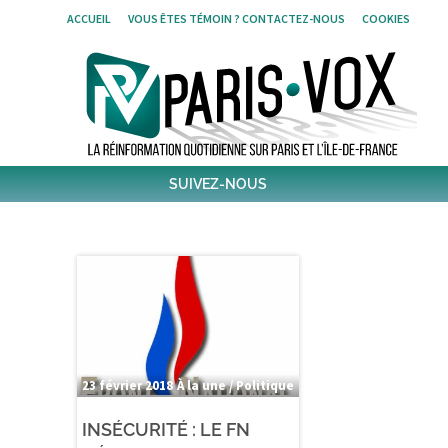
Skip
ACCUEIL
VOUS ÊTES TÉMOIN ? CONTACTEZ-NOUS
COOKIES
to
content
SUIVEZ-NOUS
1796
Followers
Twitter
6,380
Post
Post
23 février 2018
À la une / Politique
INSÉCURITÉ : LE FN