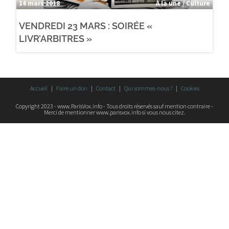
14 mars 2018
À la une / Culture
VENDREDI 23 MARS : SOIRÉE «
LIVR’ARBITRES »
Accueil
Faire un don
Contact
Qui sommes-nous ?
Cookies
Copyright 2023 - www.ParisVox.info - Tous droits réservés sauf mention contraire -
Merci de mentionner www.parisvox.info si vous nous citez.