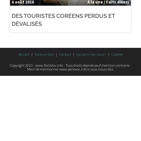
6 août 2016
À la une / Faits divers
DES TOURISTES CORÉENS PERDUS ET
DÉVALISÉS
Accueil
Faire un don
Contact
Qui sommes-nous ?
Cookies
Copyright 2023 - www.ParisVox.info - Tous droits réservés sauf mention contraire -
Merci de mentionner www.parisvox.info si vous nous citez.