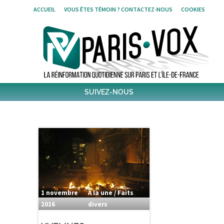
Skip
ACCUEIL
VOUS ÊTES TÉMOIN ? CONTACTEZ-NOUS
COOKIES
to
content
SUIVEZ-NOUS
1796
Followers
Twitter
6,376
Post
Post
1 novembre
À la une / Faits
2016
divers