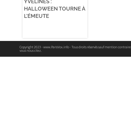
YVELINES :
HALLOWEEN TOURNE À
L’ÉMEUTE
Copyright 2023 - www.ParisVox.info - Tous droits réservés sauf mention contrair
vous nous citez.