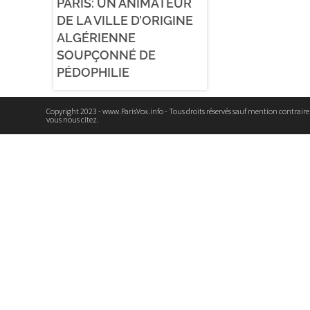
PARIS: UN ANIMATEUR
DE LA VILLE D’ORIGINE
ALGÉRIENNE
SOUPÇONNÉ DE
PÉDOPHILIE
Copyright 2023 - www.ParisVox.info - Tous droits réservés sauf mention contrair
vous nous citez.