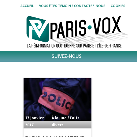
Skip
ACCUEIL
VOUS ÊTES TÉMOIN ? CONTACTEZ-NOUS
COOKIES
to
content
SUIVEZ-NOUS
1796
Followers
Twitter
6,486
Post
Post
17 janvier
À la une / Faits
2017
divers